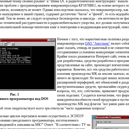
еменный тюнер своими руками" и "Шина I2C в радиотехнических конструкциях" вышли и
аких проблем с программированием микроконтроллера КР1878ВЕ1, на основе которого п
нигах, возникнуть не может. Однако впоследствии оказалось, что микроконтроллер, как
ее выпущенное в нашей стране), содержит достаточно "багов" и "фичей", то есть недорабо
й. Тем не менее, не следует огорчаться бесповоротно и навсегда - эти неточности не фат
 технической рассудительности и радиолюбительского упорства, все должно получиться
ополнительной помощи читателям книг в повторении и модернизации конструкций, описа
Начнем с того, что маркетинговая политика разр
микроконтроллера
ОАО "Ангстрем"
являет собо
даже сказать, отнюдь не рыночный и не совмести
сегодняшними условиями конкуренции элементно
Крайне плохо развивается Интернет-сайт, очень
для разработчика, средства разработки и програ
представленные на сайте, производят впечатлен
вариантов. Конечно, все эти средства работоспос
освоения производства МК их вполне хватало, но
ничего не происходит. Не выходит новых исполн
расширенной периферией, нет обновлений в разд
инструментальных средств, чрезвычайно скуден р
вопросы, тех, кто, собственно, применяет проду
Рис. 1
своих изделиях. Создается впечатление, что фир
нного программатора под DOS
конкурентоспособности своей продукции и пустил
производство МК под флагом "все равно рано ил
об этом свидетельствует всего три ответа на "часто задаваемые вопросы".
колько циклов перезаписи можно осуществить в ЭСППЗУ
зовании самодельного программатора, изготовленного
иведенной в описании на МК?" Ответ: "В соответствии с ТУ на