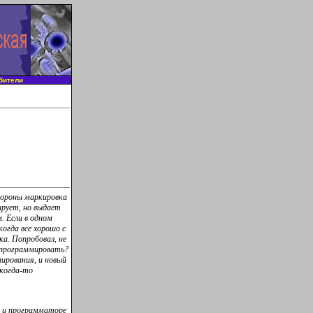
бители
тороны маркировка
ирует, но выдает
. Если в одном
когда все хорошо с
а. Попробовал, не
ь программировать?
ирования, и новый
 когда-то
g и программаторе