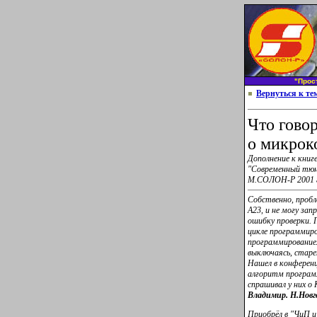
"Прос
Вернуться к те
Что гово
о микрок
Дополнение к книг
"Современный тюн
М.СОЛОН-Р 2001 
Собственно, пробл
А23, и не могу за
ошибку проверки. 
цикле программиро
программированием
выключаясь, старе
Нашел в конферен
алгоритм програм
спрашивал у них 
Владимир. Н.Новг
Приобрёл в "ЧиП и