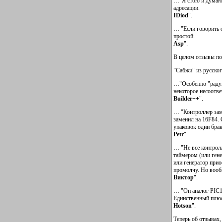
…"Я стою и думаю 
адресации.
IDiod
".
… "Если говорить о
простой.
Asp
".
В целом отзывы по
"Сабжи" из русско
…"Особенно "радуют
некоторое несоотве
Builder++
".
… "Контроллер зам
заменил на 16F84. 
упаковок один брак
Petr
".
… "Не все контролл
таймером (или гене
или генератор прио
промолчу. Но вооб
Виктор
".
… "Он аналог PIC16
Единственный плюс
Hotson
".
Теперь об отзывах,