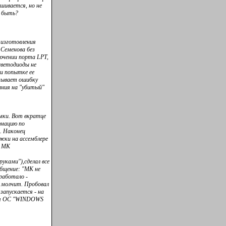
шивается, но не
т быть?
 изготовления
Семенова без
ючении порта LPT,
светодиоды не
и попытке ее
зывает ошибку
ания на "убитый"
мки. Вот вкратце
рмацию по
. Наконец
жки на ассемблере
о МК
уками"),сделал все
общение: "МК не
работало -
 молчит. Пробовал
запускается - на
еня ОС "WINDOWS