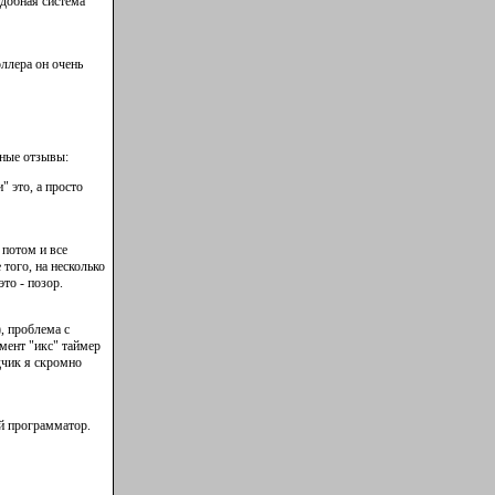
удобная система
оллера он очень
ьные отзывы:
" это, а просто
потом и все
того, на несколько
то - позор.
, проблема с
омент "икс" таймер
дчик я скромно
ой программатор.