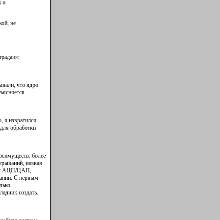
ж и
ой, не
традают
ывали, что ядро
бъясняется
, я извратился -
 для обработки
преимуществ: более
рерываний, низкая
 (с АЦП/ЦАП,
сании. С первым
лько
ладчик создать.