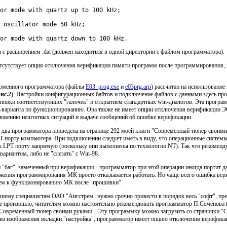
or mode with quartz down to 100 kHz.
 с расширением .dat (должен находиться в одной директории с файлом программатора).
тсутствует опция отключения верификации памяти программ после программирования, 
ирменного программатора (файлы
E03_prog.exe
и
e03prg.arp
) рассчитан на использование
ис.2
). Настройки конфигурационных байтов и подключение файлов с данными здесь пр
ановки соответствующих "галочек" и открытием стандартных win-диалогов. Эта програ
-варианта по функционированию. Она также не имеет опции отключения верификации 
новению нештатных ситуаций и выдаче сообщений об ошибке верификации.
и два программатора приведена на странице 292 моей книги "Современный тюнер своими
T-порту компьютера. При подключении следует иметь в виду, что операционные систем
к LPT порту напрямую (поскольку они выполнены по технологии NT). Так что рекоменд
ариантом, либо не "слезать" с Win-98.
 "баг", замеченный при верификации - программатор при этой операции иногда портит 
яжения программирования МК просто отказывается работать. Но чаще всего ошибка вер
ем к функционированию МК после "прошивки".
шему специалистам ОАО "Ангстрем" нужно срочно привести в порядок весь "софт", пре
 не произошло, читателям можно настоятельно рекомендовать программатор П.Семенова 
"Современный тюнер своими руками". Эту программку можно загрузить со странички 
 из изображения вкладки "настройка", программатор имеет опцию отключения верификац