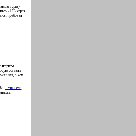
 выдает сразу
птер - 12В через
ется: пробовал 4
 алгоритм
торую создали
ванными, в чем
айл
p_wmct.exe
, а
етрами: