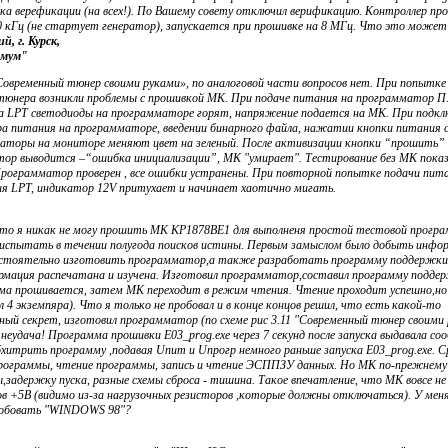
ка верефикации (на всех!). По Вашему совету отключил верификацию. Контроллер про
0 кГц (не стартует генератор), запускается при прошивке на 8 МГц. Что это може
й, г. Курск,
имум"
овременный тюнер своими руками», по аналоговой части вопросов нет. При попытке
тюнера возникли проблемы с прошивкой МК. При подаче питания на программатор П.
а LPT светодиоды на программаторе горят, напряжение подается на МК. При подкл
ра питания на программаторе, введении бинарного файла, нажатии кнопки питания 
каторы на мониторе меняют цвет на зеленый. После активизации кнопки “прошить” 
ор выводится –“ошибка инициализации”, МК "умирает". Тестирование без МК пока
рограмматор проверен , все ошибки устранены. При повторной попытке подачи пит
ия LPT, индикатор 12V притухает и начинает хаотично мигать.
что я никак не могу прошить МК КР1878ВЕ1 для выполненя простой тестовой програ
 испытать в течении полугода поисков истины. Первым замыслом было добыть инфо
стоятельно изготовить программатор,а также разработать программу поддержки
рмация распечатана и изучена. Изготовил программатор,составил программу поддер
мма прошивается, затем МК переходит в режим чтения. Чтение проходит успешно,н
4 экземпяра). Что я только не пробовал и в конце концов решил, что есть какой-то
ый секрет, изготовил программатор (по схеме рис 3.11 "Современный тюнер своими р
 неудача! Программа прошивки Е03_prog.exe через 7 секунд после запуска выдавала со
бхитрить программу ,подавая Uпит и Uпрогр немного раньше запуска Е03_prog.exe. С
программы, чтение программы, запись и чтение ЭСППЗУ данных. Но МК по-прежнему
,задержку пуска, разные схемы сброса - тишина. Такое впечатление, что МК вовсе не 
тов +5В (видимо из-за нагрузочных резисторов ,которые должны отключаться). У м
обовать "WINDOWS 98"?