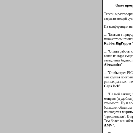
Окно прог
Теперь о разговора
затрагивающей сут
Из конференции на 
…"Есть ли в приро
множеством глюков
RubberBigPepper
"
…"Опыта работы с 
взято из ядра смар
загадочная бедност
Alecsandro
".
…"Он быстрее PIC16
сам сделал програ
разных данных - пе
Caps lock
".
…"На мой взгляд, 
мощная (и удобная)
стоимость. Ну и в
большим объемом О
приходится миритьс
"прошивалки". В п
Тем более они обе
AMV
".