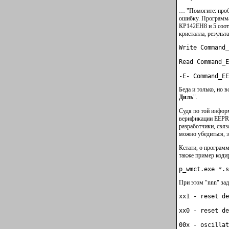
… "Помогите: проб
ошибку. Программат
КР142ЕН8 и 5 соотв
кристалла, результ
-E- Command_EE
Беда и только, но в
Диль
".
Судя по той инфор
верификации EEPRO
разработчики, свя
можно убедиться, 
Кстати, о програм
также пример ко
p_wmct.exe *.s
При этом "nnn" зад