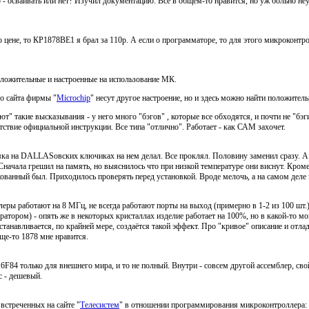
- осваивать или нет? Изучил документацию. Все в общем-то нравится, но уж больно не
 цене, то КР1878ВЕ1 я брал за 110р. А если о программаторе, то для этого микроконтр
ложительные и настроенные на использование МК.
го сайта фирмы "
Microchip
" несут другое настроение, но и здесь можно найти положител
" такие высказывания - у него много "бэгов" , которые все обходятся, и почти не "бэги
тствие официальной инструкции. Все типа "отлично". Работает - как САМ захочет.
ка на DALLASовских ключиках на нем делал. Все проклял. Половину заменил сразу. А 
Сначала грешил на память, но выяснилось что при низкой температуре они виснут. Кроме 
ованный был. Приходилось проверять перед установкой. Вроде мелочь, а на самом деле э
еры работают на 8 МГц, не всегда работают порты на выход (примерно в 1-2 из 100 шт.)
ратором) - опять же в некоторых кристаллах изделие работает на 100%, но в какой-то м
станавливается, по крайней мере, создаётся такой эффект. Про "кривое" описание и отла
ще-то 1878 мне нравится.
F84 только для внешнего мира, и то не полный. Внутри - совсем другой ассемблер, св
 - дешевый.
 встреченных на сайте "
Телесистем
" в отношении программирования микроконтроллера: