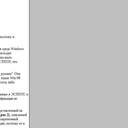
поэтому и
 в среде Windows
оисходит
мма мало
ЭСППЗУ, что
 руками". Она
ы выше Win-98
уется либо
данные в ЭСППЗУ, и
ификации не
дставленный на
(
рис.3
), описанный
"Современный
ии, поэтому ее и