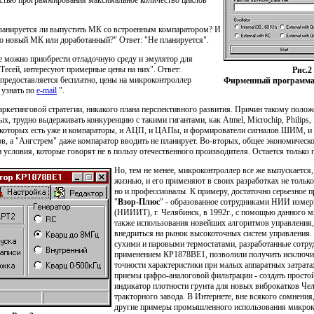
остью программирования максимальное количество циклов
ланируется ли выпустить МК со встроенным компаратором? И
это новый МК или доработанный?" Ответ: "Не планируется".
де можно приобрести отладочную среду и эмулятор для
Тесей, интересуют примерные цены на них". Ответ:
Рис.2
 предоставляется бесплатно, цены на микроконтроллер
Фирменный программа
узнать по
е-mail
".
маркетинговой стратегии, никакого плана перспективного развития. Причин такому пол
х, трудно выдерживать конкуренцию с такими гигантами, как Atmel, Microchip, Philips, Mo
 которых есть уже и компараторы, и АЦП, и ЦАПы, и формирователи сигналов ШИМ, и 
в, а "Ангстрем" даже компаратор вводить не планирует. Во-вторых, общее экономическ
и условия, которые говорят не в пользу отечественного производителя. Остается только 
Но, тем не менее, микроконтроллер все же выпускается,
жизнью, и его применяют в своих разработках не тольк
но и профессионалы. К примеру, достаточно серьезное 
"
Взор-Плюс
" - образованное сотрудниками НИИ измер
(НИИИТ), г. Челябинск, в 1992г., с помощью данного м
также использования новейших алгоритмов управления
внедриться на рынок высокоточных систем управления.
сухими и паровыми термостатами, разработанные сотр
применением КР1878ВЕ1, позволили получить исключи
точности характеристики при малых аппаратных затратах
приемы цифро-аналоговой фильтрации - создать просто
индикатор плотности грунта для новых виброкатков Че
тракторного завода. В Интернете, вне всякого сомнения
другие примеры промышленного использования микрок