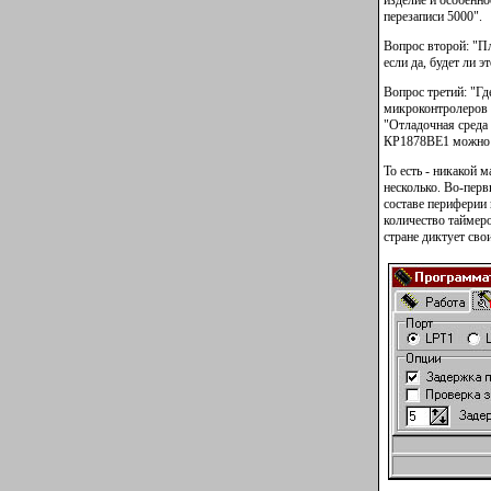
изделие и особенн
перезаписи 5000".
Вопрос второй: "П
если да, будет ли 
Вопрос третий: "Г
микроконтролеров 
"Отладочная среда
КР1878ВЕ1 можно 
То есть - никакой 
несколько. Во-первы
составе периферии
количество таймеро
стране диктует сво