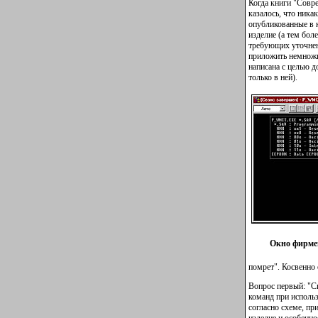
Когда книги "Совр
казалось, что ник
опубликованные в к
изделие (а тем бол
требующих уточнени
приложить немножко
написана с целью д
только в ней).
Окно фирме
помрет". Косвенно 
Вопрос первый: "С
команд при исполь
согласно схеме, пр