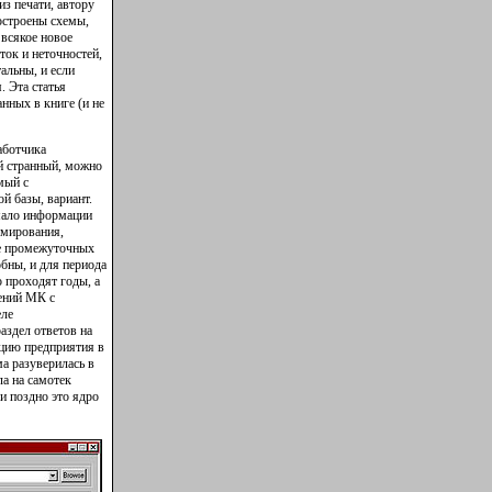
з печати, автору
остроены схемы,
 всякое новое
ток и неточностей,
альны, и если
. Эта статья
нных в книге (и не
аботчика
й странный, можно
мый с
й базы, вариант.
 мало информации
ммирования,
ие промежуточных
обны, и для периода
 проходят годы, а
ений МК с
еле
аздел ответов на
кцию предприятия в
ма разуверилась в
а на самотек
и поздно это ядро