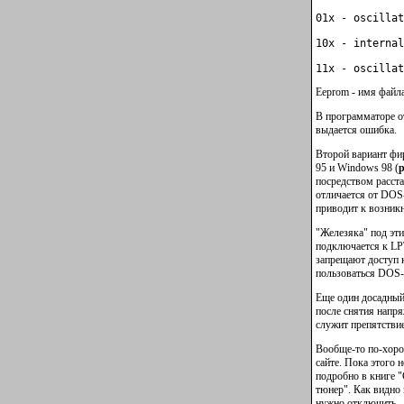
11x - oscillat
Eeprom - имя файла
В программаторе о
выдается ошибка.
Второй вариант ф
95 и Windows 98 (
р
посредством расст
отличается от DOS
приводит к возник
"Железяка" под эт
подключается к LP
запрещают доступ 
пользоваться DOS-в
Еще один досадный
после снятия напр
служит препятстви
Вообще-то по-хоро
сайте. Пока этого
подробно в книге 
тюнер". Как видно
нужно отключить.