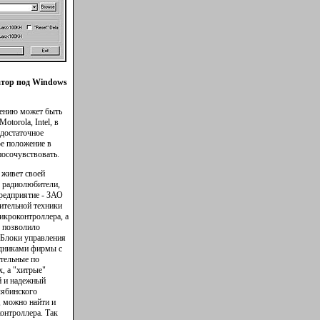
тор под Windows
ожению может быть
torola, Intel, в
достаточное
ое положение в
посочувствовать.
 живет своей
о радиолюбители,
предприятие - ЗАО
ительной техники
икроконтроллера, а
, позволило
 Блоки управления
удниками фирмы с
тельные по
, а "хитрые"
й и надежный
лябинского
, можно найти и
онтроллера. Так