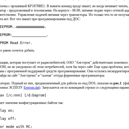
лема с прошивкой КР1878ВЕ1. В мамять команд вроде пишет, но когда начинает читать,
ор - предложенный в техописании. На корпусе - 06.00, питание подаю через сетевой ада
етственно. Управление подачей питания через транзисторы. Но только что-то не получа
ата нет. Вот что пишет при программировании под ДОС:
PROM Read Error.
се равно хочется добить.
мации, которая поступает от радиолюбителей, ОАО "Ангстрем" действительно изменило
M, но не уведомило об этом потребителей, хотя бы через сайт. Еще одна проблема, ко
зана с программной поддержкой средств программирования. Они остались нескорректиро
зайдя на сайт "Ангстрема" и "скачав" оттуда фирменные программаторы.
маторах. Первый из них, предназначенный для работы из-под DOS, показан на
рис.1
. (ф
дировки ЭСППЗУ
Eeprom.dat
). Запускается он из командной строки со следующими парам
av [/c:nnn] [/d:Eeprom]
ает значение конфигурационных байтов так: