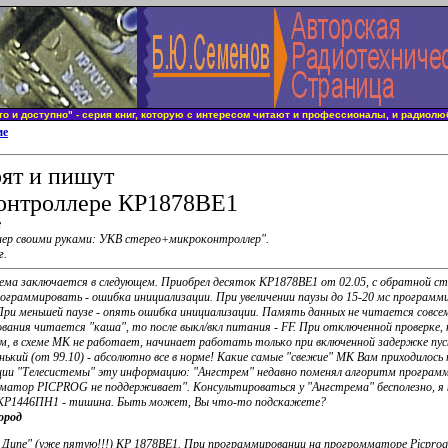
то и доступно" - серия книг, которую с интересом читают и профессионалы, и радиолю
ме
рят и пишут
онтроллере КР1878ВЕ1
е
ер своими руками: УКВ стерео+микроконтроллер".
г.
ема заключается в следующем. Приобрел десяток КР1878ВЕ1 от 02.05, с обратной с
программировать - ошибка инициализации. При увеличении паузы до 15-20 мс программ
При меньшей паузе - опять ошибка инициализации. Память данных не читается совсем
вания читается "каша", то после выкл/вкл питания - FF. При отключенной проверке, 
, в схеме МК не работает, начинает работать только при включенной задержке пуск
нький (от 99.10) - абсолютно все в норме! Какие самые "свежие" МК Вам приходилос
ции "Телесистемы" эту информацию: "Ангстрем" недавно поменял алгоритм программ
матор PICPROG не поддерживает". Консультироваться у "Ангстрема" бесполезно, я
о КР1446ПН1 - тишина. Быть может, Вы что-то подскажете?
ород
 Дипе" (уже пятую!!!) КР 1878ВЕ1. При программировании на прогромматоре Picpro