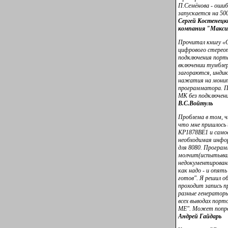
П.Семёнова - ошиб
запускается на 50
Сергей Костенецки
компания "Макс
Прочитал книгу «С
цифрового стерео
подключения порт
включении тумбле
загораются, инди
нажатия на монит
программатора. П
МК без подключен
В.С.Войтуль
Проблема в том, 
что мне пришлось
КР1878ВЕ1 и само
необходимая инфо
для 8080. Програ
молчит(испытывал 
недокументированн
как надо - и опять
готов". Я решил о
проходит запись 
разные генераторы
всех выводах пор
ME". Может попр
Андрей Гайдарь