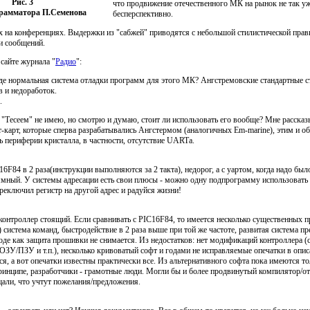
Рис. 3
что продвижение отечественного МК на рынок не так у
рамматора П.Семенова
бесперспективно.
х на конференциях. Выдержки из "сабжей" приводятся с небольшой стилистической правк
и сообщений.
сайте журнала "
Радио
":
де нормальная система отладки программ для этого МК? Ангстремовские стандартные с
 и недоработок.
.
"Тесеем" не имею, но смотрю и думаю, стоит ли использовать его вообще? Мне рассказ
т-карт, которые сперва разрабатывались Ангстермом (аналогичных Em-marine), этим и о
ь периферии кристалла, в частности, отсутствие UARTа.
F84 в 2 раза(инструкции выполняются за 2 такта), недорог, а с уартом, когда надо было
ммный. У системы адресации есть свои плюсы - можно одну подпрограмму использовать
реключил регистр на другой адрес и радуйся жизни!
контроллер стоящий. Если сравнивать с PIC16F84, то имеется несколько существенных 
 система команд, быстродействие в 2 раза выше при той же частоте, развитая система п
роде как защита прошивки не снимается. Из недостатков: нет модификаций контроллера
ЗУ/ПЗУ и т.п.), несколько кривоватый софт и годами не исправляемые опечатки в опи
я, а вот опечатки известны практически все. Из альтернативного софта пока имеются то
ринципе, разработчики - грамотные люди. Могли бы и более продвинутый компилятор/от
щали, что учтут пожелания/предложения.